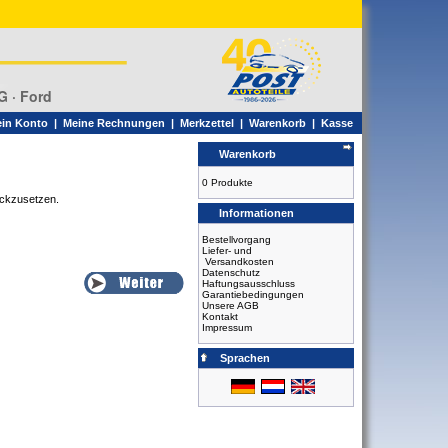
G · Ford
in Konto
|
Meine Rechnungen
|
Merkzettel
|
Warenkorb
|
Kasse
Warenkorb
0 Produkte
ückzusetzen.
Informationen
Bestellvorgang
Liefer- und
Versandkosten
Datenschutz
Haftungsausschluss
Garantiebedingungen
Unsere AGB
Kontakt
Impressum
Sprachen