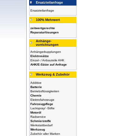
Ersatzteilanfrage
Ersatzteilanfrage
100% Mehrwert
zeitwertgerechte
Reparaturlösungen
Anhänge-
vorrichtungen
Anhängerkupplungen
Elektrosätze
Einzel- / Anbauteile AHK
AHK/E-Sätze auf Anfrage
Werkzeug & Zubehör
Additive
Batterie
Betriebsflüssigkeiten
Chemie
Elektrofahrzeuge
Fahrzeugpflege
Lackspray/ -Stifte
Motoröl
Radservice
Schmierstoffe
Werkstattbedarf
Werkzeug
Zubehör aller Marken