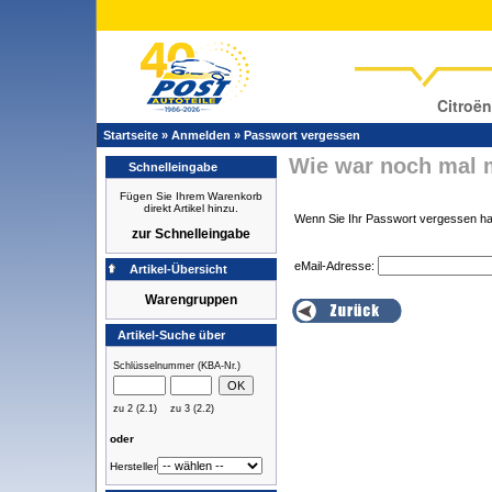
Citroën
Startseite
»
Anmelden
»
Passwort vergessen
Wie war noch mal 
Schnelleingabe
Fügen Sie Ihrem Warenkorb
direkt Artikel hinzu.
Wenn Sie Ihr Passwort vergessen hab
zur Schnelleingabe
eMail-Adresse:
Artikel-Übersicht
Warengruppen
Artikel-Suche über
Schlüsselnummer (KBA-Nr.)
zu 2 (2.1)
zu 3 (2.2)
oder
Hersteller