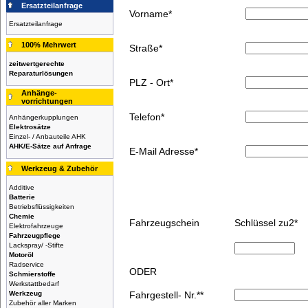
Ersatzteilanfrage
Vorname
*
Ersatzteilanfrage
100% Mehrwert
Straße
*
zeitwertgerechte
Reparaturlösungen
PLZ - Ort
*
Anhänge-
vorrichtungen
Telefon
*
Anhängerkupplungen
Elektrosätze
Einzel- / Anbauteile AHK
AHK/E-Sätze auf Anfrage
E-Mail Adresse
*
Werkzeug & Zubehör
Additive
Batterie
Betriebsflüssigkeiten
Chemie
Fahrzeugschein
Schlüssel zu2
*
Elektrofahrzeuge
Fahrzeugpflege
Lackspray/ -Stifte
Motoröl
Radservice
ODER
Schmierstoffe
Werkstattbedarf
Werkzeug
Fahrgestell- Nr.
*
*
Zubehör aller Marken