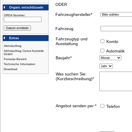
ODER
Organr. entschlüsseln
Fahrzeughersteller
*
ORGA Nummer:
Fahrzeug
Extras
Fahrzeugtyp und
Kombi
Ausstattung
Abholauftrag
Automatik
Abholauftrag Certus Autoteile
GmbH
Baujahr
*
Formular-Bereich
Technische Information
Download
Was suchen Sie:
(Kurzbeschreibung)*
Angebot senden per:*
Telefon