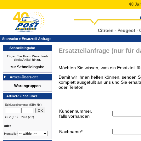
40 Jah
Citroën · Peugeot · 
Startseite
»
Ersatzteil Anfrage
Schnelleingabe
Ersatzteilanfrage (nur für
Fügen Sie Ihrem Warenkorb
direkt Artikel hinzu.
zur Schnelleingabe
Möchten Sie wissen, was ein Ersatzteil fü
Damit wir Ihnen helfen können, senden Si
Artikel-Übersicht
komplett ausgefüllt an uns und Sie erhalt
Warengruppen
oder Telefon.
Artikel-Suche über
Schlüsselnummer (KBA-Nr.)
Kundennummer,
falls vorhanden
zu 2 (2.1)
zu 3 (2.2)
oder
Nachname
*
Hersteller