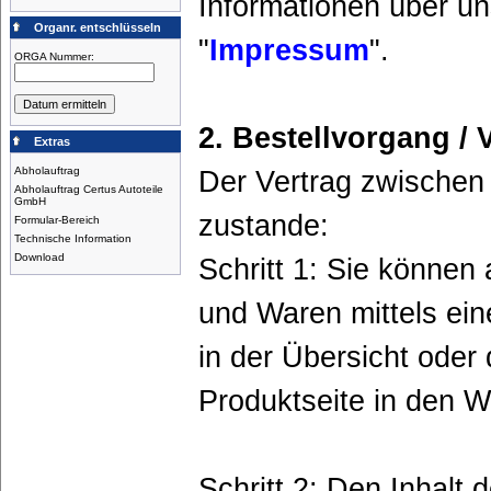
Informationen über un
Organr. entschlüsseln
"
Impressum
".
ORGA Nummer:
2. Bestellvorgang / 
Extras
Abholauftrag
Der Vertrag zwischen
Abholauftrag Certus Autoteile
GmbH
zustande:
Formular-Bereich
Technische Information
Download
Schritt 1: Sie könne
und Waren mittels ein
in der Übersicht oder
Produktseite in den W
Schritt 2: Den Inhalt