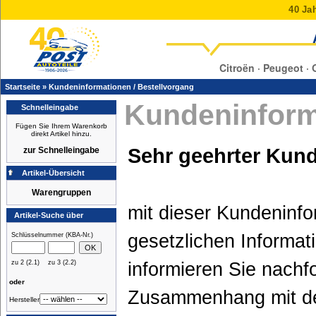
40 Jah
Citroën · Peugeot · 
Startseite
»
Kundeninformationen / Bestellvorgang
Kundeninform
Schnelleingabe
Fügen Sie Ihrem Warenkorb
direkt Artikel hinzu.
Sehr geehrter Kund
zur Schnelleingabe
Artikel-Übersicht
Warengruppen
mit dieser Kundeninfo
Artikel-Suche über
gesetzlichen Informat
Schlüsselnummer (KBA-Nr.)
zu 2 (2.1)
zu 3 (2.2)
informieren Sie nachf
oder
Zusammenhang mit d
Hersteller