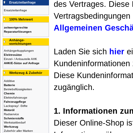
des Vertrages. Diese 
Ersatzteilanfrage
Ersatzteilanfrage
Vertragsbedingungen 
100% Mehrwert
Allgemeinen Gesch
zeitwertgerechte
Reparaturlösungen
Anhänge-
vorrichtungen
Laden Sie sich
hier
ei
Anhängerkupplungen
Elektrosätze
Einzel- / Anbauteile AHK
Kundeninformationen 
AHK/E-Sätze auf Anfrage
Werkzeug & Zubehör
Diese Kundeninformati
Additive
zugänglich.
Batterie
Betriebsflüssigkeiten
Chemie
Elektrofahrzeuge
Fahrzeugpflege
Lackspray/ -Stifte
1. Informationen zu
Motoröl
Radservice
Schmierstoffe
Dieser Online-Shop is
Werkstattbedarf
Werkzeug
Zubehör aller Marken