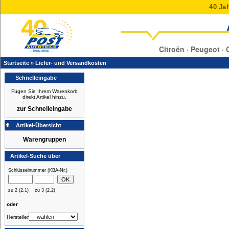
40 Jah
Citroën · Peugeot · 
Startseite
»
Liefer- und Versandkosten
Schnelleingabe
Fügen Sie Ihrem Warenkorb
direkt Artikel hinzu.
zur Schnelleingabe
Artikel-Übersicht
Warengruppen
Artikel-Suche über
Schlüsselnummer (KBA-Nr.)
zu 2 (2.1)
zu 3 (2.2)
oder
Hersteller