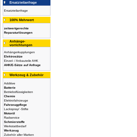
Ersatzteilanfrage
Ersatzteilanfrage
100% Mehrwert
zeitwertgerechte
Reparaturlösungen
Anhänge-
vorrichtungen
Anhängerkupplungen
Elektrosätze
Einzel- / Anbauteile AHK
AHK/E-Sätze auf Anfrage
Werkzeug & Zubehör
Additive
Batterie
Betriebsflüssigkeiten
Chemie
Elektrofahrzeuge
Fahrzeugpflege
Lackspray/ -Stifte
Motoröl
Radservice
Schmierstoffe
Werkstattbedarf
Werkzeug
Zubehör aller Marken