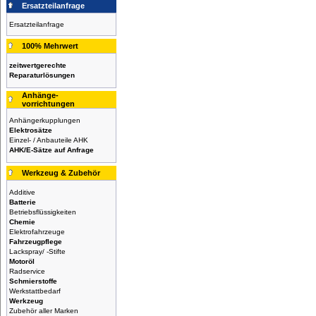
Ersatzteilanfrage
Ersatzteilanfrage
100% Mehrwert
zeitwertgerechte
Reparaturlösungen
Anhänge-
vorrichtungen
Anhängerkupplungen
Elektrosätze
Einzel- / Anbauteile AHK
AHK/E-Sätze auf Anfrage
Werkzeug & Zubehör
Additive
Batterie
Betriebsflüssigkeiten
Chemie
Elektrofahrzeuge
Fahrzeugpflege
Lackspray/ -Stifte
Motoröl
Radservice
Schmierstoffe
Werkstattbedarf
Werkzeug
Zubehör aller Marken