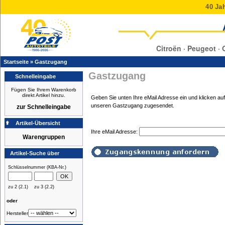
40 Jah
Citroën · Peugeot · 
Startseite
»
Gastzugang
Gastzugang
Schnelleingabe
Fügen Sie Ihrem Warenkorb
direkt Artikel hinzu.
Geben Sie unten Ihre eMail Adresse ein und klicken 
unseren Gastzugang zugesendet.
zur Schnelleingabe
Artikel-Übersicht
Ihre eMail Adresse:
Warengruppen
Artikel-Suche über
Schlüsselnummer (KBA-Nr.)
zu 2 (2.1)
zu 3 (2.2)
oder
Hersteller